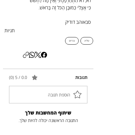
לֹא, לֹא הִתְחַרְפַנְתִּי וְאֵין מָה לַחְשֹׁשׁ
כִּי אֶצְלִי כַּמּוּבָן הַכֹּל זֶה בָּרֹאשׁ.
סבאוהב דודיק
תגיות
טליה
נכדים
תגובות
0.0 / 5 ‏(0)
הוספת תגובה
שיתוף המחשבות שלך
התגובה הראשונה יכולה להיות שלך.