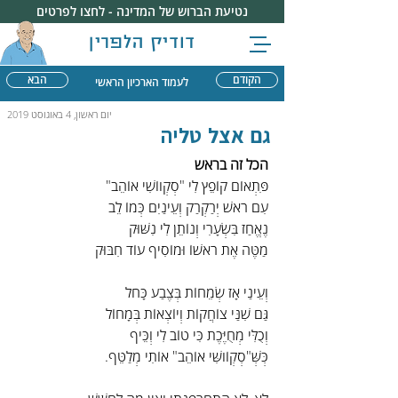
נטיעת הברוש של המדינה - לחצו לפרטים
דודיק הלפרין
הקודם
הבא
לעמוד הארכיון הראשי
יום ראשון, 4 באוגוסט 2019
גם אצל טליה
הכל זה בראש
פִּתְאוֹם קוֹפֵץ לִי "סְקְווֹשִׁי אוֹהֵב"
עִם רֹאשׁ יְרַקְרַק וְעֵינַיִם כְּמוֹ לֵב
נֶאֱחַז בִּשְׂעָרִי וְנוֹתֵן לִי נִשּׁוּק
מַטֶּה אֶת רֹאשׁוֹ וּמוֹסִיף עוֹד חִבּוּק
וְעֵינַי אָז שְׂמֵחוֹת בְּצֶבַע כָּחֹל
גַּם שִׁנַּי צוֹחֲקוֹת וְיוֹצְאוֹת בְּמָחוֹל
וְכֻלִּי מְחֻיֶּכֶת כִּי טוֹב לִי וְכֵּיף
כְּשְּׁ"סְקְוֹושִּׁי אוֹהֵב" אוֹתִי מְלַטֵּף.