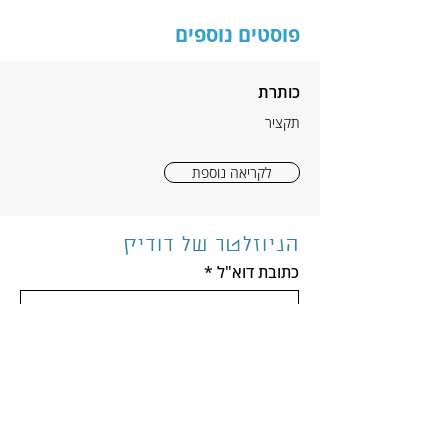
פוסטים נוספים
כותרת
תקציר
לקריאה נוספת
הניוזלטר של דודיק
כתובת דוא"ל
*
הרשמה
אני מאשר/ת לדודיק הלפרין לשלוח לי 
עדכונים ומסכימ/ה לתנאי הפרטיות 
באתר
*