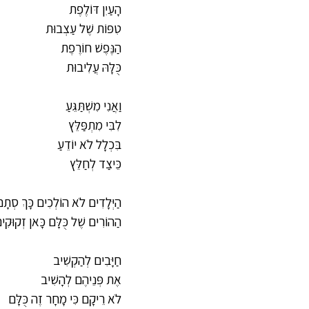
הָעַיִן דּוֹלֶפֶת
טִפּוֹת שֶׁל עַצְבוּת
הַנֶּפֶשׁ חוֹרֶפֶת
כֻּלָּהּ עֲלִיבוּת
וַאֲנִי מִשְׁתַּגֵּעַ
לִבִּי מִתְפַּלֵּץ
בִּכְלָל לֹא יוֹדֵעַ
כֵּיצַד לְחַלֵּץ
הַיְּלָדִים לֹא הוֹלְכִים כָּךְ סְתָ
הַהוֹרִים שֶׁל כֻּלָּם כָּאן זְקוּקִ
חַיָּבִים לְהַקְשִׁיב
אֶת פְּנֵיהֶם לְהָשִׁיב
לֹא רֵיקָם כִּי מָחָר זֶה כֻּלָּם