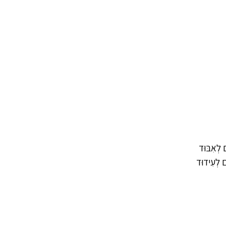
ם לְאִבּוּד
ים לְעִידוּד