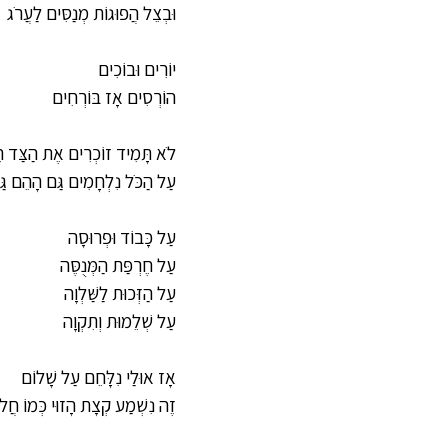
וּבְצֵל הֲפוּגוֹת מְנַסִּים לַעֲרֹג
יוֹרִים וּבוֹכִים
הוֹרְסִים אָז בּוֹרְחִים
לֹא תָּמִיד זוֹכְרִים אֶת הַצַּד הַשּ
עַל הַכֹּל נִלְחָמִים גַּם הָהֵם גַּ
עַל כָּבוֹד וּפְרוּסָה
עַל חֶרְפַּת הַמְּנֻסֶּה
עַל הַזְּכוּת לַשַּׁלְוָה
עַל שְׁלֵמוּת וְתִקְוָה
אָז אוּלַי נִלָּחֵם עַל שָׁלוֹם
זֶה נִשְׁמַע קְצָת הָזוּי כְּמוֹ חֲל