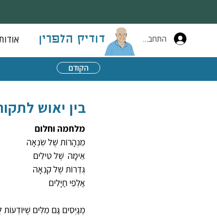
התחברות
אודות
דודיק הלפרין
הקודם
בין יאוש לתקוה
מלחמה וחלום
מִנְהָרוֹת שֶׁל שִׂנְאָה
אֵימָה  שֶׁל טִילִים
גְּדֵרוֹת שֶׁל קִנְאָה
אַלְפֵי חַיָּלִים
מְגַיְּסִים גַּם מִלִּים שֶׁיּוֹדְעוֹת ל