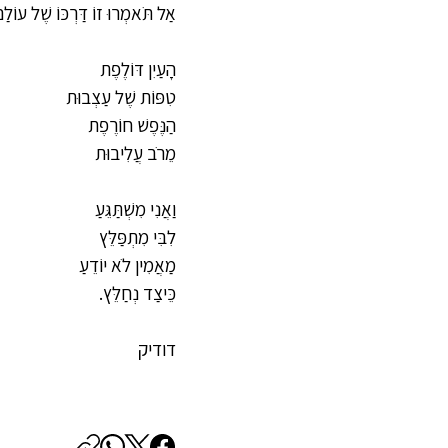
אַל תֹּאמְרוּ זוֹ דַּרְכּוֹ שֶׁל עוֹלַ
הָעַיִן דּוֹלֶפֶת
טִפּוֹת שֶׁל עַצְבוּת
הַנֶּפֶשׁ חוֹרֶפֶת
מֵרֹב עֲלִיבוּת
וַאֲנִי מִשְׁתַּגֵּעַ
לִבִּי מִתְפַּלֵּץ
מַאֲמִין לֹא יוֹדֵעַ
כֵּיצַד נְחַלֵּץ.
דודיק