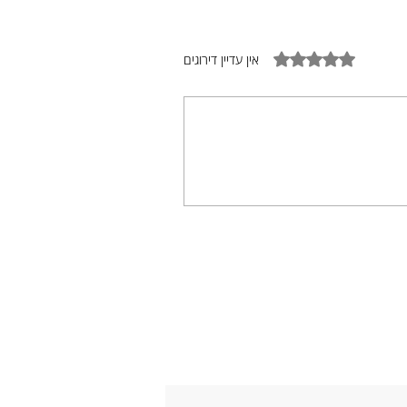
דירוג של 0 מתוך 5 כוכבים
אין עדיין דירוגים