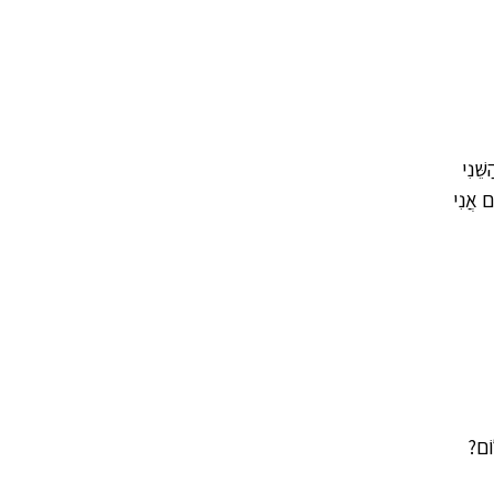
ֵׁנִי
ם אֲנִי
וֹם?