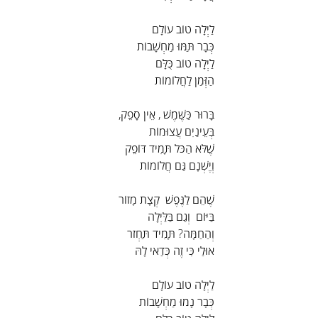
לַיְלָה טוֹב עוֹלָם
כְּבָר תַּמּוּ מַחְשָׁבוֹת
לַיְלָה טוֹב כֻּלָּם
הַזְּמַן לַחֲלוֹמוֹת
בָּרוּר כַּשֶּׁמֶשׁ , אֵין סָפֵק,
בְּעֵינַיִם עֲצוּמוֹת
שֶׁלֹּא הַכֹּל תָּמִיד דּוֹפֵק
וְיֶשְׁנָם גַּם חֲלוֹמוֹת
שֶׁהֵם לַנֶּפֶשׁ  קְצָת מָזוֹר
בַּיּוֹם  וְגַם בַּלַּיְלָה
וְהַחַמָּה? תָּמִיד תַּחְזֹר
אוּלַי כִּי זֶה כְּדַאי לָהּ
לַיְלָה טוֹב עוֹלָם
כְּבָר נָמוּ מַחְשָׁבוֹת