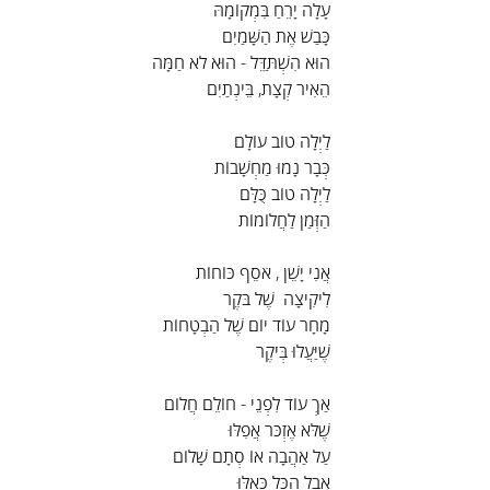
עָלָה יָרֵחַ בִּמְקוֹמָהּ
כָּבַשׁ אֶת הַשָּׁמַיִם
הוּא הִשְׁתַּדֵּל - הוּא לֹא חַמָּה
הֵאִיר קְצָת, בֵּינְתַיִם
לַיְלָה טוֹב עוֹלָם
כְּבָר נָמוּ מַחְשָׁבוֹת
לַיְלָה טוֹב כֻּלָּם
הַזְּמַן לַחֲלוֹמוֹת
אֲנִי יָשֵׁן , אֹסֵף כּוֹחוֹת
לִיקִיצָה  שֶׁל בֹּקֶר
מָחָר עוֹד יוֹם שֶׁל הַבְטָחוֹת
שֶׁיַּעֲלוּ בְּיֹקֶר
אַךְ עוֹד לִפְנֵי - חוֹלֵם חֲלוֹם
שֶׁלֹּא אֶזְכֹּר אֲפִלּוּ
עַל אַהֲבָה אוֹ סְתָם שָׁלוֹם
אֲבָל הַכֹּל כְּאִלּוּ