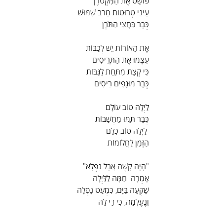
פּוֹשֵׁט אֶת הַמִּקְטֹרֶן
עֵינַי טְרוּטוֹת מֵרֹב שִׁמּוּשׁ
כְּבָר בַּחֲצִי הַתֹּרֶן
אֶת הָאוֹרוֹת יֵשׁ לְכַבּוֹת
עִצְמוּ אֶת הַתְּרִיסִים
כִּי קְצָת מִתַּחַת לַגַּבּוֹת
כְּבָר מוּגָפִים רִיסִים
לַיְלָה טוֹב עוֹלָם
כְּבָר תַּמּוּ מַחְשָׁבוֹת
 לַיְלָה טוֹב כֻּלָּם
הַזְּמַן לַחֲלוֹמוֹת
"הָיָה קָשֶׁה אֲבָל נִפְלָא"
אָמְרָה  חַמָּה לַלַּיְלָה
שָׁקְעָה בַּיָּם, כִּמְעַט נָפְלָה
וְנֶעֶלְמָה, כִּי דַּי לָהּ