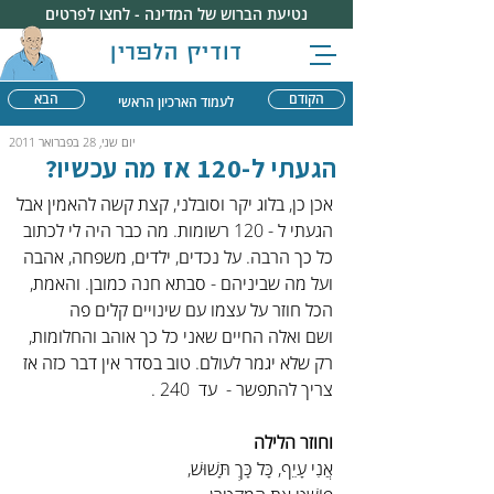
נטיעת הברוש של המדינה - לחצו לפרטים
דודיק הלפרין
הקודם
הבא
לעמוד הארכיון הראשי
יום שני, 28 בפברואר 2011
הגעתי ל-120 אז מה עכשיו?
אכן כן, בלוג יקר וסובלני, קצת קשה להאמין אבל 
הגעתי ל - 120 רשומות. מה כבר היה לי לכתוב 
כל כך הרבה. על נכדים, ילדים, משפחה, אהבה 
ועל מה שביניהם - סבתא חנה כמובן. והאמת, 
הכל חוזר על עצמו עם שינויים קלים פה 
ושם ואלה החיים שאני כל כך אוהב והחלומות, 
רק שלא יגמר לעולם. טוב בסדר אין דבר כזה אז 
צריך להתפשר -  עד  240 .
וחוזר הלילה
אֲנִי עָיֵף, כָּל כָּךְ תָּשׁוּשׁ,