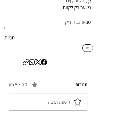
לַיְלָה טוֹב כֻּלָּם
נִשְׁאַר רַק לְקַוּוֹת.
סבאוהב דודיק
"
תגיות
זמן
תגובות
0.0 / 5 ‏(0)
הוספת תגובה
שיתוף המחשבות שלך
התגובה הראשונה יכולה להיות שלך.