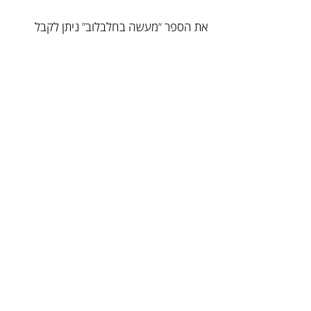
את הספר “מעשה בחלבלוב” ניתן לקבל 
ללא עלות בתיאום מראש, 
למידע נוסף אנא 
צרו קשר.
הניוזלטר של דודיק