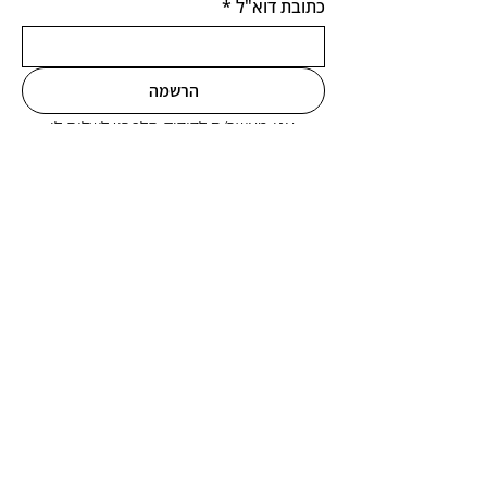
כתובת דוא"ל
*
הרשמה
אני מאשר/ת לדודיק הלפרין לשלוח לי 
עדכונים ומסכימ/ה לתנאי הפרטיות 
באתר
*
ספריו של דודיק הלפרין זמינים ברשת הספרים
החברתית סיפור חוזר
מדיניות פרטיות
|
הצהרת נגישות