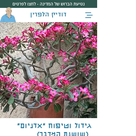
נטיעת הברוש של המדינה - לחצו לפרטים
דודיק הלפרין
גידול וטיפוח "אדניום"
(שושנת המדבר)