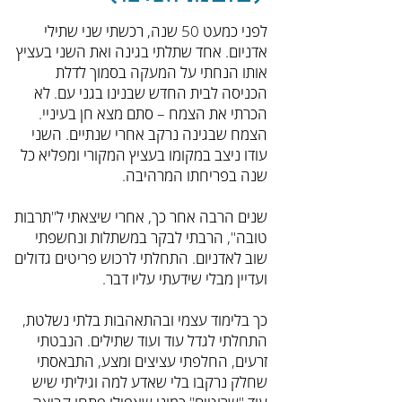
לפני כמעט 50 שנה, רכשתי שני שתילי
אדניום. אחד שתלתי בגינה ואת השני בעציץ
אותו הנחתי על המעקה בסמוך לדלת
הכניסה לבית החדש שבנינו בגני עם.​ לא
הכרתי את הצמח – סתם מצא חן בעיניי.
הצמח שבגינה נרקב אחרי שנתיים. השני
עודו ניצב במקומו בעציץ המקורי ומפליא כל
שנה בפריחתו המרהיבה.
שנים הרבה אחר כך, אחרי שיצאתי ל"תרבות
טובה", הרבתי לבקר במשתלות ונחשפתי
שוב לאדניום. התחלתי לרכוש פריטים גדולים
ועדיין מבלי שידעתי עליו דבר.
כך בלימוד עצמי ובהתאהבות בלתי נשלטת,
התחלתי לגדל עוד ועוד שתילים. הנבטתי
זרעים, החלפתי עציצים ומצע, התבאסתי
שחלק נרקבו בלי שאדע למה וגיליתי שיש