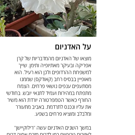
על האדניום
מוצאו של האדניום מהמדבריות של קרן
אפריקה ובעיקר מאתיופיה ותימן. שייך
למשפחת ההרדופים ולכן הוא רעיל. הוא
מאופיין בבסיס רחב (קאודקס) שממנו
מסתעפים ענפים נושאי פרחים. הצמח
מתפתח במהירות ועמיד לתנאי יובש. בחודשי
החורף כאשר הטמפרטורה יורדת הוא משיר
את עליו ונכנס לתרדמת. באביב מתעורר
ומלבלב ומוציא פרחים בשפע.
במשך השנים האדניום עשה "רילוקיישן"
לאזורים טרופיים כמו לדרום מזרח אסיה דרום