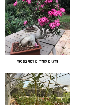
אדניום סווזיקום דמוי בונסאי