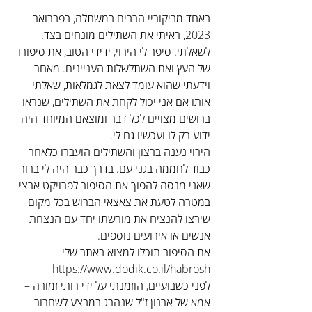
באחד מביקוריי הרבים במשתלה, בפברואר 
2023, ראיתי את השתילים מונחים בצד. 
לשאלתי. סיפר לי הירוי, ידידי הטוב, את סיפורו 
של העץ ואת השתלשלות העניינים. מאחר 
וידעתי שהוא עומד לצאת לגמלאות, שאלתי 
אותו אם אני יכול לקחת את השתילים, שנראו 
ברושים מצויים לכל דבר ומוצאם המיוחד היה 
ידוע רק לו ועכשיו גם לי.
הירוי נענה ברצון והשתילים הועברו כלאחר 
כבוד לחממה בגני עם. בדרך כבר היה לי ברור 
שאני מנסה להפוך את הסיפור לפרויקט ארצי 
במטרה לטעת את צאצאי הברוש בכל מקום 
שירצו להנציח את מורשתו יחד עם הנצחת 
אנשים או אירועים נוספים.
את הסיפור תוכלו למצוא באתר שלי 
https://www.dodik.co.il/habrosh
לפני כשבועיים, הוזמנתי על ידי רותי זמורה – 
אמא של ארנון ז"ל שנהרג במבצע לשחרור 