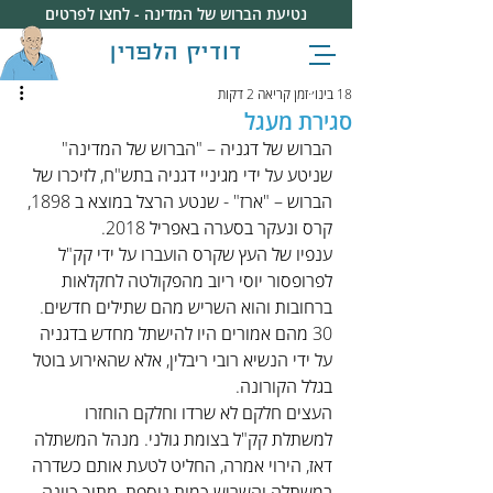
נטיעת הברוש של המדינה - לחצו לפרטים
דודיק הלפרין
18 בינו׳
זמן קריאה 2 דקות
סגירת מעגל
הברוש של דגניה – "הברוש של המדינה" 
שניטע על ידי מגיניי דגניה בתש"ח, לזיכרו של 
הברוש – "ארז" - שנטע הרצל במוצא ב 1898, 
קרס ונעקר בסערה באפריל 2018.
ענפיו של העץ שקרס הועברו על ידי קק"ל 
לפרופסור יוסי ריוב מהפקולטה לחקלאות 
ברחובות והוא השריש מהם שתילים חדשים. 
30 מהם אמורים היו להישתל מחדש בדגניה 
על ידי הנשיא רובי ריבלין, אלא שהאירוע בוטל 
בגלל הקורונה.
העצים חלקם לא שרדו וחלקם הוחזרו 
למשתלת קק"ל בצומת גולני. מנהל המשתלה 
דאז, הירוי אמרה, החליט לטעת אותם כשדרה 
במשתלה והשריש כמות נוספת, מתוך כוונה 