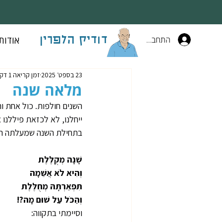
התחברות
אודות
דודיק הלפרין
23 בספט׳ 2025
זמן קריאה 1 דקות
מלאה שנה
השנים חולפות. כול אחת וה
ייחלנו, לא לכזאת פיללנו
בתחילת השנה שמעלתה העי
שָׁנָה מְקֻלֶּלֶת
וְהִיא לֹא אֲשֵׁמָה
תִּפְאַרְתָּהּ מְחֻלֶּלֶת
וְהַכֹּל עַל שׁוּם מָה?!
וסיימתי בתקווה: