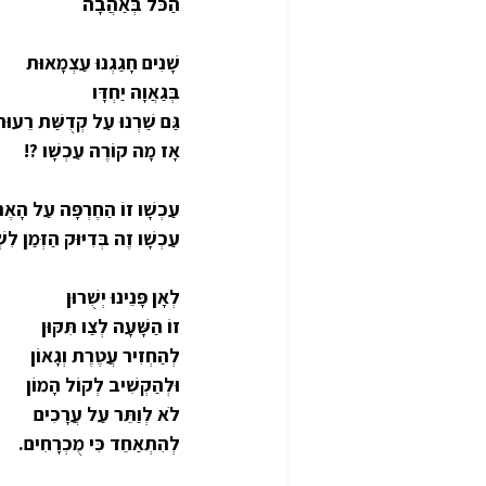
הַכֹּל בְּאַהֲבָה
שָׁנִים חָגַגְנוּ עַצְמָאוּת
בְּגַאֲוָה יַחְדָּו
גַּם שַׁרְנוּ עַל קְדֻשַּׁת רֵעוּ
אָז מָה קוֹרֶה עַכְשָׁו ?!
עַכְשָׁו זוֹ הַחֶרְפָּה עַל הָאֶ
עַכְשָׁו זֶה בְּדִיּוּק הַזְּמַן לִש
לְאָן פָּנֵינוּ יְשֻׁרוּן
זוֹ הַשָּׁעָה לְצַו תִּקּוּן
לְהַחְזִיר עֲטֶרֶת וְגָאוֹן
וּלְהַקְשִׁיב לְקוֹל הָמוֹן
לֹא לְוַתֵּר עַל עֲרָכִים
לְהִתְאַחֵד כִּי מֻכְרָחִים.