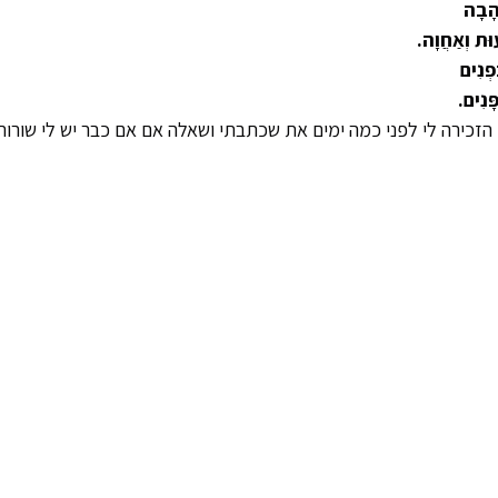
ֶהָבָה
וּת וְאַחֲוָה.
פְנִים
ָּנִים.
 הזכירה לי לפני כמה ימים את שכתבתי ושאלה אם אם כבר יש לי שורות