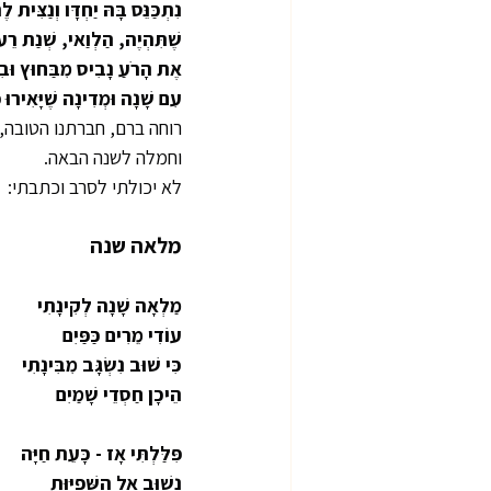
נִתְכַּנֵּס בָּהּ יַחְדָּו וְנַצִּית ל
שֶׁתִּהְיֶה, הַלְוַאי, שְׁנַת רֵע
אֶת הָרֹעַ נָבִיס מִבַּחוּץ וּבִ
עִם שָׁנָה וּמְדִינָה שֶׁיָּאִירוּ פ
רוחה ברם, חברתנו הטובה,
וחמלה לשנה הבאה.
לא יכולתי לסרב וכתבתי:
מלאה שנה
מַלְאָה שָׁנָה לְקִינָתִי
עוֹדִי מֵרִים כַּפַּיִם
כִּי שׁוּב נִשְׂגָּב מִבִּינָתִי
הֵיכָן חַסְדֵי שָׁמַיִם
פִּלַּלְתִּי אָז - כָּעֵת חַיָּה
נָשׁוּב אֶל הַשְּׁפִיּוּת