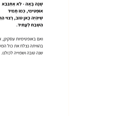
שָׁנָה בָּאָה - לֹא אֶתְנַבֵּא
אוֹפְּטִימִי, כְּמוֹ תָּמִיד
שֶׁיִּהְיֶה כָּאן טוֹב, רָצוּי הַרְ
הַשֶּׁבַח לֶעָתִיד.
ואם באופטימיות עסקינן, א
בהוויתה נצלח את כול המשב
שנה טובה ושפוייה לכולנו.