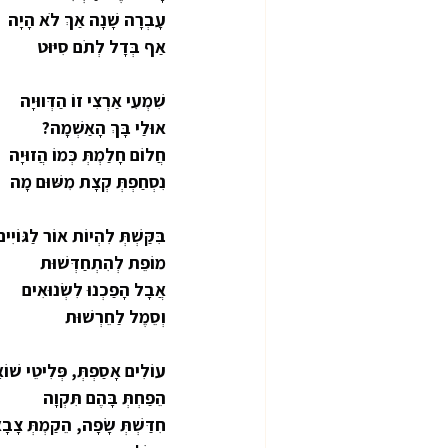
עָבְרָה שָׁנָה אַךְ לֹא הָיָה
אַף בְּדָל לְתֹם סִיּוּט
שִׁמְעִי אַרְצִי זוֹ הַדְּווּיָה
אוּלַי בָּךְ הָאַשְׁמָה?
חֲלוֹם חָלַמְתְּ כְּמוֹ הֲזוּיָה
נִסְחַפְתְּ קְצָת מִשּׁוּם מָה
בִּקַּשְׁתְּ לִהְיוֹת אוֹר לַגּוֹיִים
מוֹפֵת לְהִתְחַדְּשׁוּת
אֲבָל הָפַכְנוּ לִשְׂנוּאִים
וְסֵמֶל לַחֵרְשׁוּת
עוֹלִים אָסַפְתְּ, פְּלִיטֵי שׁוֹ
הֵפַחְתְּ בָּהֶם תִּקְוָה
חִדַּשְׁתְּ שָׂפָה, הֵקַמְתְּ צָבָ