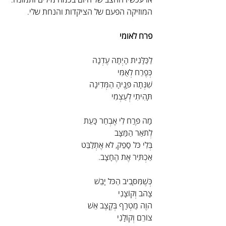
המוזיקה הפעם של הציקדות והנחת שלי.
פרח לאומי 
לַכַּלָּנִית הָיְתָה עֶדְנָה
כְּפֶרַח לְאֻמִּי
שִׁנְּתָה פָּנֶיהָ הַמְּדִינָה
תָּהִיתִי לְעַצְמִי
מָה פֶּרַח לִי אֶבְחַר כָּעֵת
לְתֹאַר הַמַּצָּב
בְּלִי כֹּל סָפֵק, לֹא אֶתְלַבֵּט
אַכְתִּיר אֶת הֶחָצָב.
כְּשֶׁמִּסָּבִיב הַכֹּל יָבֵשׁ
צָהֹב וְקוֹצָנִי
הֹוֶה מֻטְרָף בְּקֶצֶב אֵשׁ
צוֹרֵם וְקוֹלָנִי