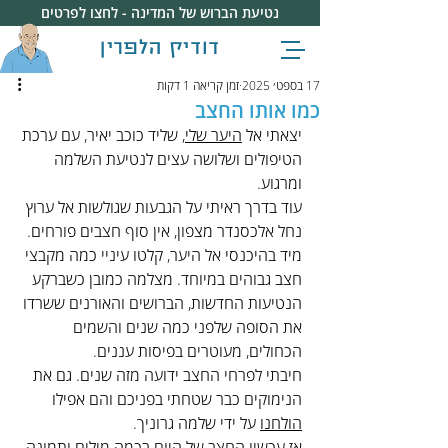
נטיעת הברוש של המדינה - לחצו לפרטים
דודיק הלפרין
17 בספט׳ 2025
זמן קריאה 1 דקות
כמו אותו החצב
יצאתי אל 
היער שלי
, שליד כוכב יאיר, עם ערכת 
הטיפולים ושלושה עצים לנטיעת השלמה 
ומרגוע.
עוד בדרך ראיתי על הגבעות שגולשות אל ערוץ 
נחל אלכסנדר מצפון, אין סוף חצבים פורחים. 
מיד בהיכנסי אל היער, קלטו עיניי כמה מקבצי 
חצב גבוהים במיוחד. מצלמה כמובן כשברקע 
הנטיעות החדשות, הברושים והאורנים ששרדו 
את הסופה שלפני כמה שנים והשמים 
הכחולים, מעוטרים בפיסות עננים.
חיבתי לפרחי החצב ידועה מזה שנים. גם את 
הנימוקים כבר שטחתי בפניכם והם אפילו 
הולחנו
 על ידי שלמה גרוניך.
אז עכשיו החצב של היום בכמה מילים ותמונה. 