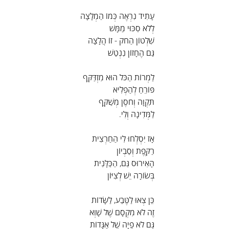
עָתִיד נִרְאֶה כְּמוֹ הַמְלָצָה
לְלֹא סִכּוּי מַמָּשׁ
שִׁלְטוֹן הַחֹק - זוֹ הֲלָצָה
גַּם הֶחָזוֹן נִנְטַשׁ
לַמְרוֹת הַכֹּל הוּא מִזְדַּקֵּף
פּוֹרֵחַ לְהַפְלִיא
תִּקְוָה וְחֹסֶן מְשַׁקֵּף
לַמְּדִינָה וְלִי.
אָז יִסְלְחוּ לִי הַחַרְצִית
רַקֶּפֶת וְסַבְיוֹן
הָאִירוּס גַּם, הַכַּלָּנִית
בְּשׂוֹרָה יֵשׁ לְצִיּוֹן
כֵּן צְאוּ לַטֶּבַע, לַשָּׂדוֹת
זֶה לֹא מִקְסָם שֶׁל שָׁוְא
גַּם לֹא פֵיָה שֶׁל אַגָּדוֹת