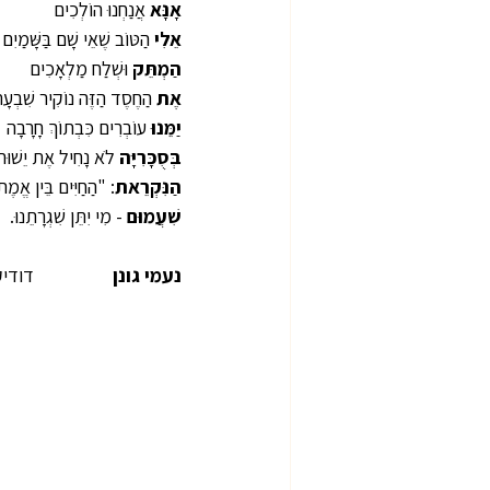
אָנָּא
 אֲנַחְנוּ הוֹלְכִים
אֵלִי
 הַטּוֹב שֶׁאֵי שָׁם בַּשָּׁמַיִם
הַמְתֵּק 
וּשְׁלַח מַלְאָכִים
אֶת
 הַחֶסֶד הַזֶּה נוֹקִיר שִׁבְעָת
יַמֵּנוּ 
עוֹבְרִים כִּבְתוֹךְ חָרָבָה
בְּסֻכָּרִיָּה
 לֹא נָחִיל אֶת יֵשׁוּת ק
הַנִּקְרֵאת
: "הַחַיִּים בֵּין אֱמֶ
שִׁעֲמוּם 
- מִי יִתֵּן שִׁגְרָתֵנוּ.
נעמי גונן                  
דודיק